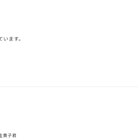
ています。
住貴子君