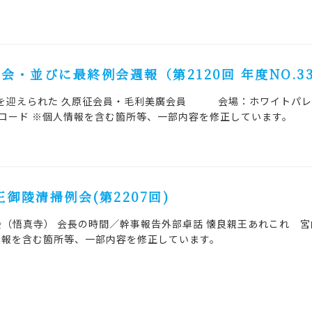
寿の会・並びに最終例会週報（第2120回 年度NO.3
を迎えられた 久原征会員・毛利美廣会員 会場：ホワイト
ダウンロード ※個人情報を含む箇所等、一部内容を修正しています。
王御陵清掃例会(第2207回)
例会（悟真寺） 会長の時間／幹事報告外部卓話 懐良親王あれこれ 
情報を含む箇所等、一部内容を修正しています。