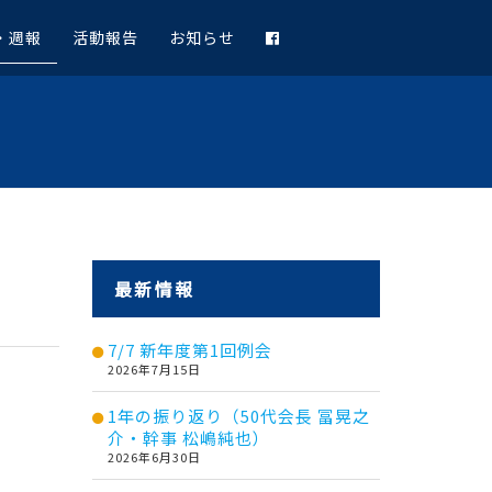
・週報
活動報告
お知らせ
最新情報
7/7 新年度第1回例会
2026年7月15日
1年の振り返り（50代会長 冨晃之
介・幹事 松嶋純也）
2026年6月30日