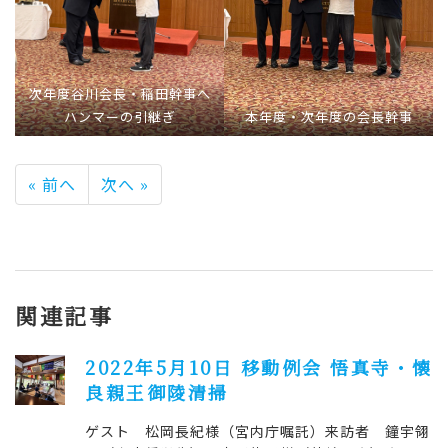
次年度谷川会長・稲田幹事へ
ハンマーの引継ぎ
本年度・次年度の会長幹事
« 前へ
次へ »
関連記事
2022年5月10日 移動例会 悟真寺・懐
良親王御陵清掃
ゲスト 松岡長紀様（宮内庁嘱託）来訪者 鐘宇翎