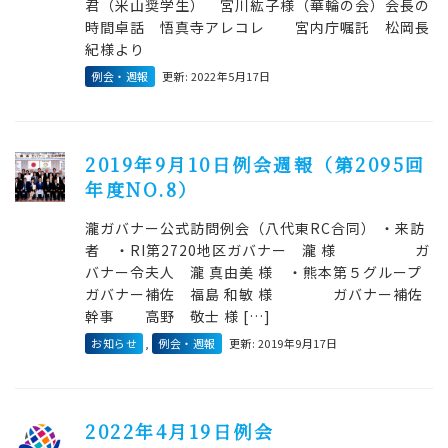
君（米山奨学生） 宮川紘子様（華輪の会）会長の
時間卓話 悟真寺アレコレ 宮内庁嘱託 松岡長
紀様より
例会・週報
更新: 2022年5月17日
2019年9月10日例会週報（第2095回
年度NO.8）
瀧ガバナー公式訪問例会（八代東RC合同） ・来訪
者 ・RI第2720地区ガバナー 瀧 様 ガ
バナー令夫人 瀧 真由美 様 ・熊本第５グループ
ガバナー補佐 福島 和敏 様 ガバナー補佐
幹事 高野 敬士 様 […]
お知らせ
,
例会・週報
更新: 2019年9月17日
2022年4月19日例会