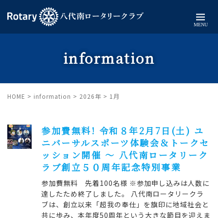
MENU
information
HOME
>
information
>
2026年
>
1月
参加費無料! 令和８年2月7日(土) ユ
ニバーサルスポーツ体験会＆トークセ
ッション開催 ～ 八代南ロータリーク
ラブ創立５０周年記念特別事業
参加費無料 先着100名様 ※参加申し込みは人数に
達したため終了しました。 八代南ロータリークラ
ブは、創立以来「超我の奉仕」を旗印に地域社会と
共に歩み、本年度50周年という大きな節目を迎えま