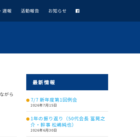
・週報
活動報告
お知らせ
最新情報
念ながら
7/7 新年度第1回例会
2026年7月15日
1年の振り返り（50代会長 冨晃之
介・幹事 松嶋純也）
2026年6月30日