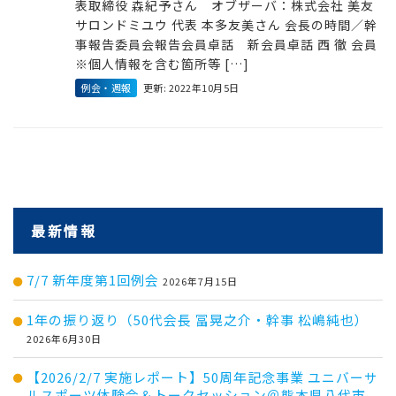
表取締役 森紀予さん オブザーバ：株式会社 美友
サロンドミユウ 代表 本多友美さん 会長の時間／幹
事報告委員会報告会員卓話 新会員卓話 西 徹 会員
※個人情報を含む箇所等 […]
例会・週報
更新: 2022年10月5日
最新情報
7/7 新年度第1回例会
2026年7月15日
1年の振り返り（50代会長 冨晃之介・幹事 松嶋純也）
2026年6月30日
【2026/2/7 実施レポート】50周年記念事業 ユニバーサ
ルスポーツ体験会＆トークセッション＠熊本県八代市