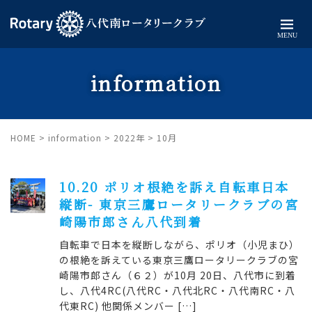
MENU
information
HOME
>
information
>
2022年
>
10月
10.20 ポリオ根絶を訴え自転車日本
縦断- 東京三鷹ロータリークラブの宮
崎陽市郎さん八代到着
自転車で日本を縦断しながら、ポリオ（小児まひ）
の根絶を訴えている東京三鷹ロータリークラブの宮
崎陽市郎さん（６２）が10月 20日、八代市に到着
し、八代4RC(八代RC・八代北RC・八代南RC・八
代東RC) 他関係メンバー […]