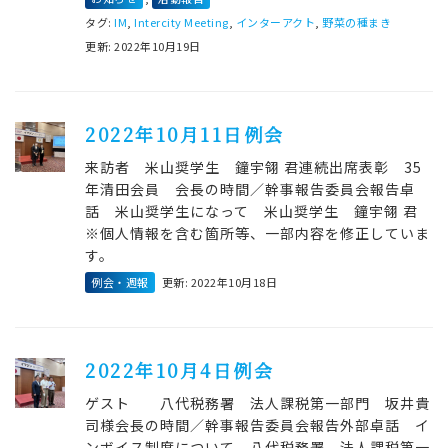
タグ:
IM
,
Intercity Meeting
,
インターアクト
,
野菜の種まき
更新: 2022年10月19日
2022年10月11日例会
来訪者 米山奨学生 鐘宇翎 君連続出席表彰 35
年清田会員 会長の時間／幹事報告委員会報告卓
話 米山奨学生になって 米山奨学生 鐘宇翎 君
※個人情報を含む箇所等、一部内容を修正していま
す。
例会・週報
更新: 2022年10月18日
2022年10月4日例会
ゲスト 八代税務署 法人課税第一部門 坂井貴
司様会長の時間／幹事報告委員会報告外部卓話 イ
ンボイス制度について 八代税務署 法人課税第一