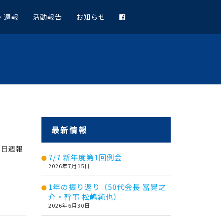
・週報
活動報告
お知らせ
最新情報
2日週報
7/7 新年度第1回例会
2026年7月15日
1年の振り返り（50代会長 冨晃之
介・幹事 松嶋純也）
2026年6月30日