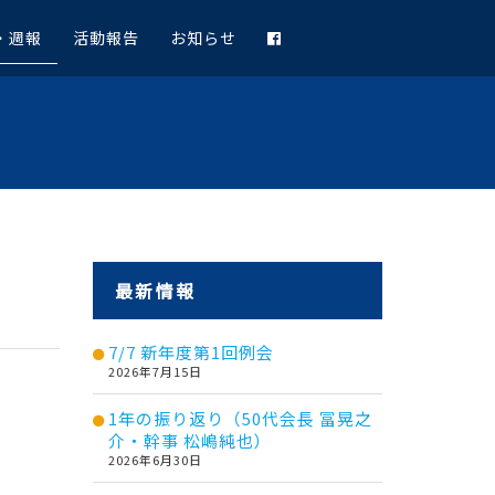
・週報
活動報告
お知らせ
最新情報
7/7 新年度第1回例会
2026年7月15日
1年の振り返り（50代会長 冨晃之
介・幹事 松嶋純也）
2026年6月30日