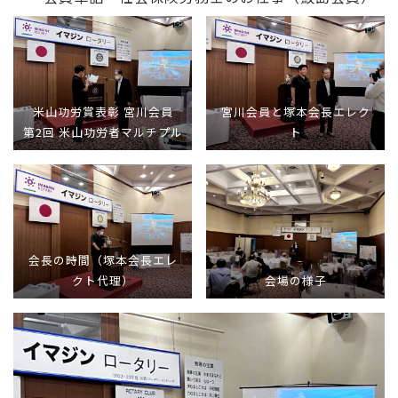
米山功労賞表彰 宮川会員
宮川会員と塚本会長エレク
第2回 米山功労者マルチプル
ト
会長の時間（塚本会長エレ
クト代理）
会場の様子