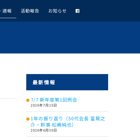
・週報
活動報告
お知らせ
最新情報
7/7 新年度第1回例会
2026年7月15日
1年の振り返り（50代会長 冨晃之
介・幹事 松嶋純也）
2026年6月30日