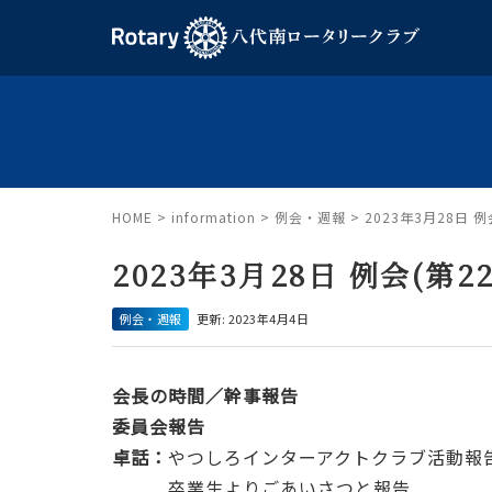
HOME
>
information
>
例会・週報
>
2023年3月28日 例
2023年3月28日 例会(第22
例会・週報
更新: 2023年4月4日
会長の時間／幹事報告
委員会報告
卓話：
やつしろインターアクトクラブ活動報
卒業生よりごあいさつと報告