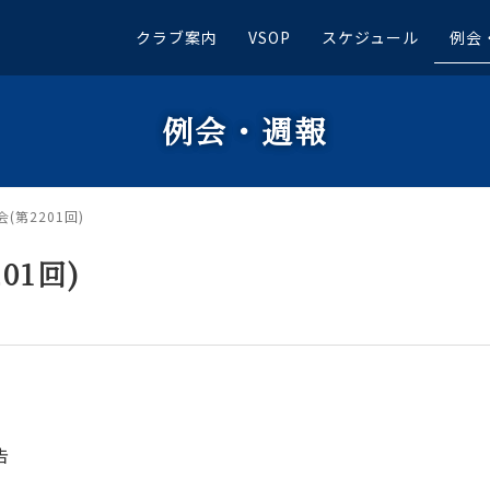
クラブ案内
VSOP
スケジュール
例会
例会・週報
会(第2201回)
01回)
告