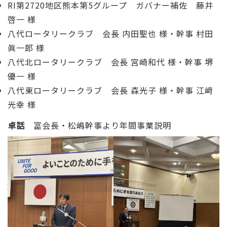
RI第2720地区熊本第5グループ ガバナー補佐 藤井
啓一 様
八代ロータリークラブ 会長 内田聖也 様・幹事 村田
眞一郎 様
八代北ロータリークラブ 会長 宮崎和代 様・幹事 堺
優一 様
八代東ロータリークラブ 会長 森光子 様・幹事 江﨑
光幸 様
卓話
冨会長・松嶋幹事より年間事業説明