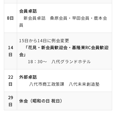
会員卓話
8日
新会員卓話 桑原会員・早田会員・鹿本会
員
15日から14日に例会変更
14
「花見・新会員歓迎会・基隆東RC会員歓迎
日
会」
18：30～ 八代グランドホテル
22
外部卓話
日
八代市商工政策課 八代未来創造塾
29
休会（昭和の日 祝日）
日