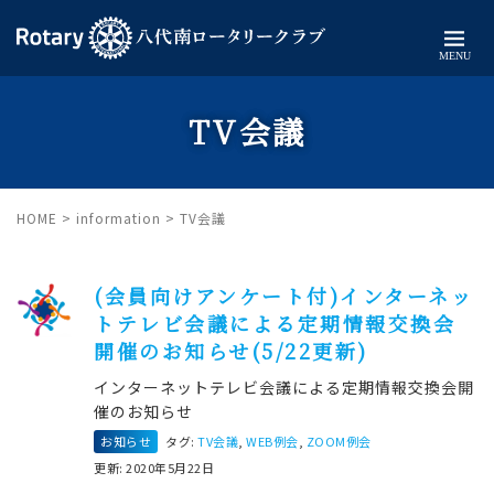
MENU
TV会議
HOME
>
information
>
TV会議
(会員向けアンケート付)インターネッ
トテレビ会議による定期情報交換会
開催のお知らせ(5/22更新)
インターネットテレビ会議による定期情報交換会開
催のお知らせ
お知らせ
タグ:
TV会議
,
WEB例会
,
ZOOM例会
更新: 2020年5月22日