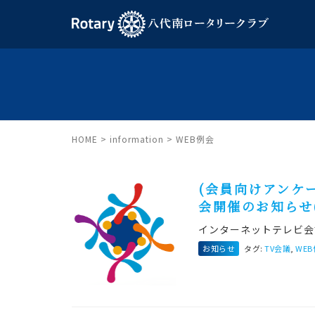
HOME
>
information
>
WEB例会
(会員向けアンケ
会開催のお知らせ(
インターネットテレビ会
お知らせ
タグ:
TV会議
,
WE