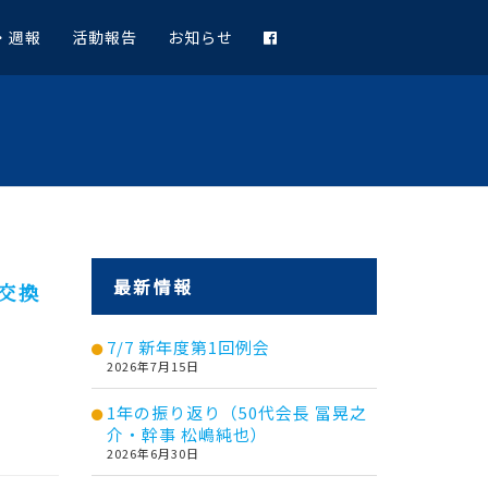
・週報
活動報告
お知らせ
最新情報
交換
7/7 新年度第1回例会
2026年7月15日
1年の振り返り（50代会長 冨晃之
介・幹事 松嶋純也）
2026年6月30日