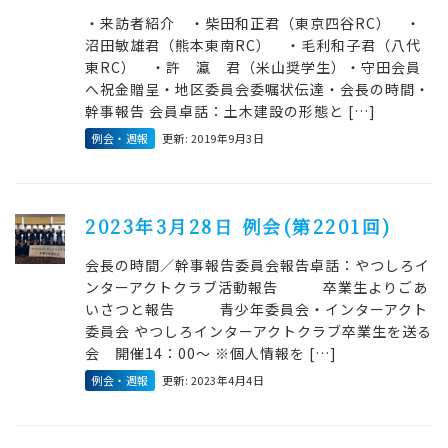
・来訪者紹介 ・柴田和正君（東京四谷RC） ・
沼田敏雄君（熊本東南RC） ・毛利和子君（八代
東RC） ・許 瀛 君（米山奨学生）・守田会員
へ祝金贈呈・地区委員会委嘱状伝達・会長の時間・
幹事報告 会員卓話：土木建設の形態と […]
例会・週報
更新: 2019年9月3日
2023年3月28日 例会(第2201回)
会長の時間／幹事報告委員会報告卓話：やつしろイ
ンターアクトクラブ活動報告 卒業生よりごあ
いさつと報告 青少年委員会・インターアクト
委員会 やつしろインターアクトクラブ卒業生を送る
会 開催14：00～ ※個人情報を […]
例会・週報
更新: 2023年4月4日