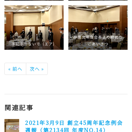
神園次年度会長より締めの
手に手つないで（エア）
ごあいさつ
« 前へ
次へ »
関連記事
2021年3月9日 創立45周年記念例会
週報（第2134回 年度NO.14）