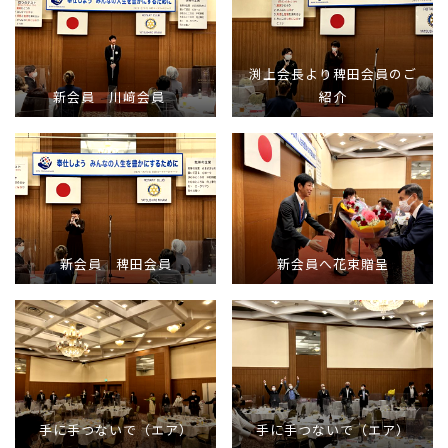
渕上会長より稗田会員のご
新会員 川﨑会員
紹介
新会員 稗田会員
新会員へ花束贈呈
手に手つないで（エア）
手に手つないで（エア）