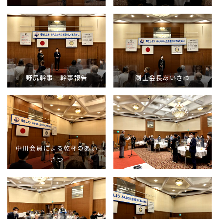
野尻幹事 幹事報告
渕上会長あいさつ
中川会員による乾杯のあい
さつ