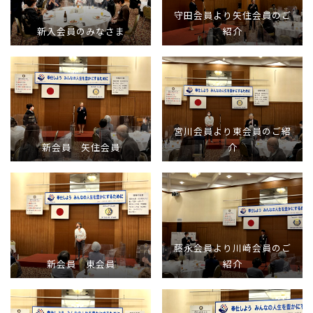
守田会員より矢住会員のご
新入会員のみなさま
紹介
宮川会員より東会員のご紹
新会員 矢住会員
介
藤永会員より川崎会員のご
新会員 東会員
紹介