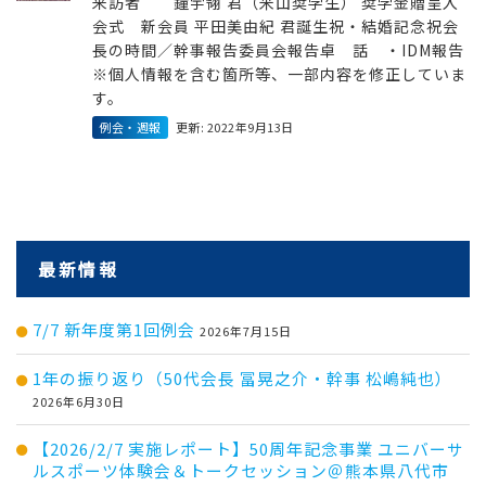
来訪者 鐘宇翎 君（米山奨学生） 奨学金贈呈入
会式 新会員 平田美由紀 君誕生祝・結婚記念祝会
長の時間／幹事報告委員会報告卓 話 ・IDM報告
※個人情報を含む箇所等、一部内容を修正していま
す。
例会・週報
更新: 2022年9月13日
最新情報
7/7 新年度第1回例会
2026年7月15日
1年の振り返り（50代会長 冨晃之介・幹事 松嶋純也）
2026年6月30日
【2026/2/7 実施レポート】50周年記念事業 ユニバーサ
ルスポーツ体験会＆トークセッション＠熊本県八代市