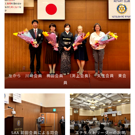
左から 川崎会員 稗田会員 （渕上会長） 矢住会員 東会
員
SAA 前田会員による司会
エチケットリーダーの説明