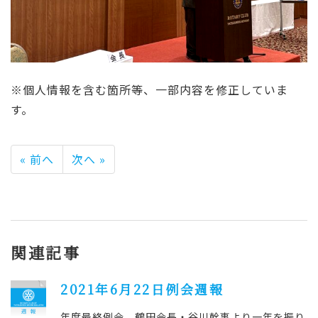
※個人情報を含む箇所等、一部内容を修正していま
す。
« 前へ
次へ »
関連記事
2021年6月22日例会週報
年度最終例会 鶴田会長・谷川幹事より一年を振り