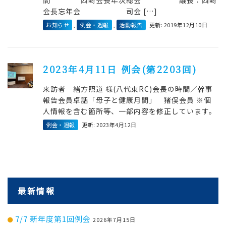
間 西崎会長年次総会 議長：西崎
会長忘年会 司会 […]
お知らせ
,
例会・週報
,
活動報告
更新: 2019年12月10日
2023年4月11日 例会(第2203回)
来訪者 緒方照道 様(八代東RC)会長の時間／幹事
報告会員卓話「母子と健康月間」 猪俣会員 ※個
人情報を含む箇所等、一部内容を修正しています。
例会・週報
更新: 2023年4月12日
最新情報
7/7 新年度第1回例会
2026年7月15日