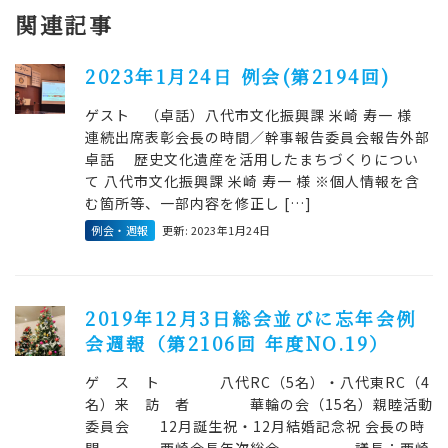
関連記事
2023年1月24日 例会(第2194回)
ゲスト （卓話）八代市文化振興課 米崎 寿一 様
連続出席表彰会長の時間／幹事報告委員会報告外部
卓話 歴史文化遺産を活用したまちづくりについ
て 八代市文化振興課 米崎 寿一 様 ※個人情報を含
む箇所等、一部内容を修正し […]
例会・週報
更新: 2023年1月24日
2019年12月3日総会並びに忘年会例
会週報（第2106回 年度NO.19）
ゲ ス ト 八代RC（5名）・八代東RC（4
名）来 訪 者 華輪の会（15名）親睦活動
委員会 12月誕生祝・12月結婚記念祝 会長の時